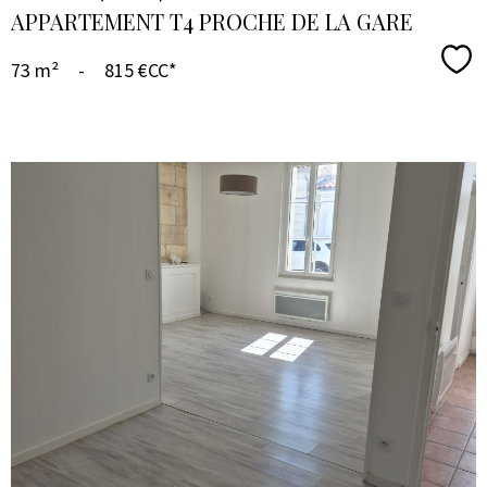
APPARTEMENT T4 PROCHE DE LA GARE
Sél
73 m²
-
815 €
CC*
VOIR LE
BIEN