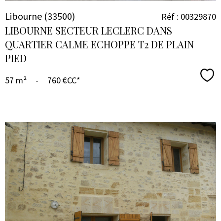
Libourne (33500)
Réf : 00329870
LIBOURNE SECTEUR LECLERC DANS
QUARTIER CALME ECHOPPE T2 DE PLAIN
PIED
Sél
57 m²
-
760 €
CC*
VOIR LE
BIEN