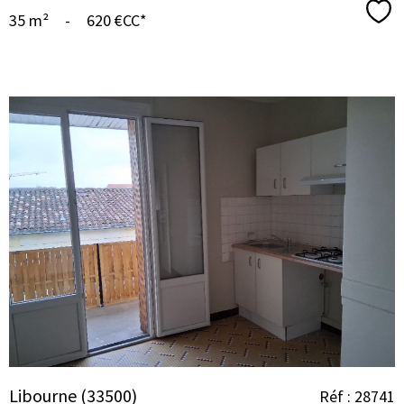
Sél
35 m²
-
620 €
CC*
VOIR LE
BIEN
Libourne (33500)
Réf : 28741