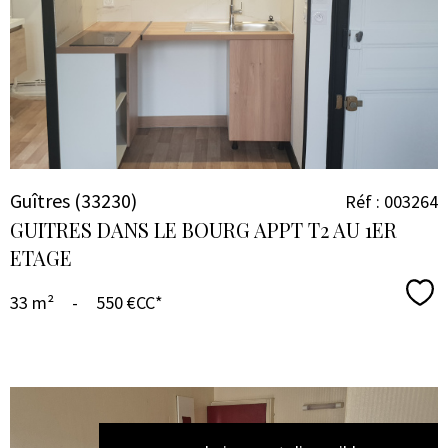
BIEN
Guîtres (33230)
Réf : 003264
GUITRES DANS LE BOURG APPT T2 AU 1ER
ETAGE
Sél
33 m²
-
550 €
CC*