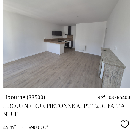
VOIR LE
BIEN
Libourne (33500)
Réf : 03265400
LIBOURNE RUE PIETONNE APPT T2 REFAIT A
NEUF
Sél
45 m²
-
690 €
CC*