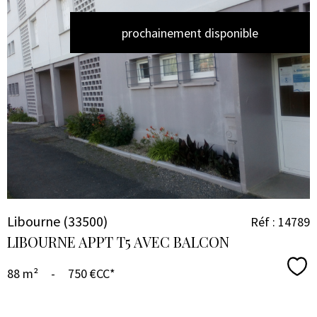
prochainement disponible
VOIR LE
BIEN
Libourne (33500)
Réf : 14789
LIBOURNE APPT T5 AVEC BALCON
Sél
88 m²
-
750 €
CC*