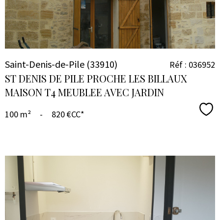
Saint-Denis-de-Pile (33910)
Réf : 036952
ST DENIS DE PILE PROCHE LES BILLAUX
MAISON T4 MEUBLEE AVEC JARDIN
Sél
100 m²
-
820 €
CC*
VOIR LE