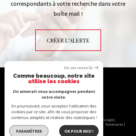
correspondants à votre recherche dans votre
boîte mail !
CRÉER L'ALERTE
On en reste là
Se
Comme beaucoup, notre site
utilise les cookies
connecter
On aimerait vous accompagner pendant
votre visite.
espace propriétaire
En poursuivant, vous acceptez l'utilisation des
cookies par ce site, afin de vous proposer des
contenus adaptés et réaliser des statistiques !
© 2026 | Tous droits réservés | Traduction powered by Google |
Nos honoraires
Plan du site
Mentions légales
Admin
Partenaires
Politique RGPD
Cookies
PARAMÉTRER
OK POUR MOI !