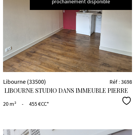
prochainement disponible
VOIR LE
BIEN
Libourne (33500)
Réf : 3698
LIBOURNE STUDIO DANS IMMEUBLE PIERRE
Sél
20 m²
-
455 €
CC*