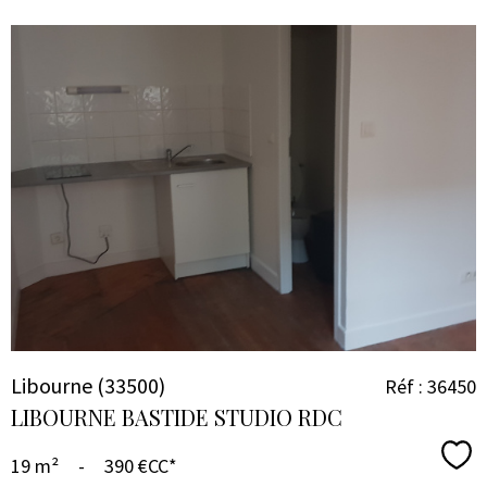
VOIR LE
BIEN
Libourne (33500)
Réf : 36450
LIBOURNE BASTIDE STUDIO RDC
Sél
19 m²
-
390 €
CC*