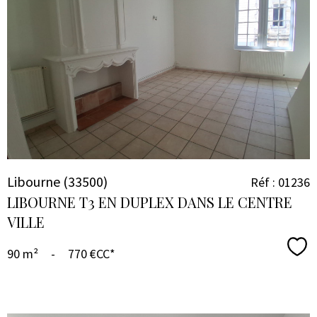
VOIR LE
BIEN
Libourne (33500)
Réf : 01236
LIBOURNE T3 EN DUPLEX DANS LE CENTRE
VILLE
Sél
90 m²
-
770 €
CC*