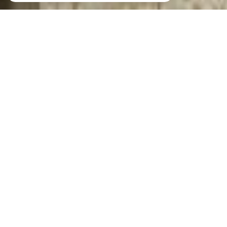
IMMO & GESTION,
agence immobilière à Libourne
IMMO & GESTION a été créée en 2006, mais son
équipe vous propose son savoir-faire de plus de 18 ans
d'expérience. Vous serez accueillis dans l'agence, située
au coeur du
centre ville
de Libourne , du lundi au
samedi de 8h30 à 12h30 et de 13h30 à 17h30 ( fermée
le lundi matin, et le vendredi après-midi. Accueil
téléphonique ouvert ). IMMO & GESTION est l'une des