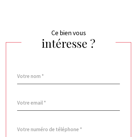
Ce bien vous
intéresse ?
Nom
Fieldset
*
par
défaut
email
*
Téléphone
*