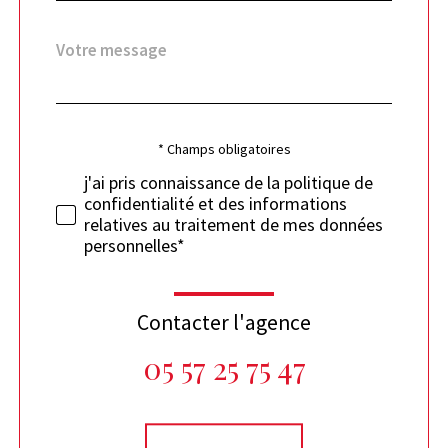
Message
Fieldset
*
par
défaut
Validation
* Champs obligatoires
j'ai pris connaissance de la politique de
confidentialité et des informations
relatives au traitement de mes données
personnelles*
Contacter l'agence
05 57 25 75 47
Validation