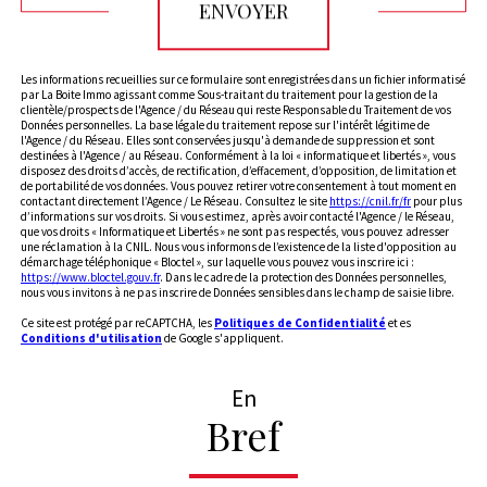
ENVOYER
Les informations recueillies sur ce formulaire sont enregistrées dans un fichier informatisé
par La Boite Immo agissant comme Sous-traitant du traitement pour la gestion de la
clientèle/prospects de l'Agence / du Réseau qui reste Responsable du Traitement de vos
Données personnelles. La base légale du traitement repose sur l'intérêt légitime de
l'Agence / du Réseau. Elles sont conservées jusqu'à demande de suppression et sont
destinées à l'Agence / au Réseau. Conformément à la loi « informatique et libertés », vous
disposez des droits d’accès, de rectification, d’effacement, d’opposition, de limitation et
de portabilité de vos données. Vous pouvez retirer votre consentement à tout moment en
contactant directement l’Agence / Le Réseau. Consultez le site
https://cnil.fr/fr
pour plus
d’informations sur vos droits. Si vous estimez, après avoir contacté l'Agence / le Réseau,
que vos droits « Informatique et Libertés » ne sont pas respectés, vous pouvez adresser
une réclamation à la CNIL. Nous vous informons de l’existence de la liste d'opposition au
démarchage téléphonique « Bloctel », sur laquelle vous pouvez vous inscrire ici :
https://www.bloctel.gouv.fr
. Dans le cadre de la protection des Données personnelles,
nous vous invitons à ne pas inscrire de Données sensibles dans le champ de saisie libre.
Ce site est protégé par reCAPTCHA, les
Politiques de Confidentialité
et es
Conditions d'utilisation
de Google s'appliquent.
En
Bref