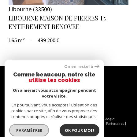
Libourne (33500)
LIBOURNE MAISON DE PIERRES T5
ENTIEREMENT RENOVEE
165 m²
-
499 200 €
On en reste là
Se
Comme beaucoup, notre site
utilise les cookies
connecter
On aimerait vous accompagner pendant
votre visite.
espace propriétaire
En poursuivant, vous acceptez l'utilisation des
cookies par ce site, afin de vous proposer des
contenus adaptés et réaliser des statistiques !
© 2026 | Tous droits réservés | Traduction powered by Google |
Nos honoraires
Plan du site
Mentions légales
Admin
Partenaires
Politique RGPD
Cookies
PARAMÉTRER
OK POUR MOI !