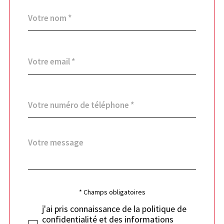
Nom
Fieldset
*
par
défaut
email
*
Téléphone
*
Message
Fieldset
*
par
défaut
Validation
* Champs obligatoires
j'ai pris connaissance de la politique de
confidentialité et des informations