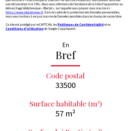
une réclamation à la CNIL. Nous vous informons de l’existence de la liste d'opposition au
démarchage téléphonique « Bloctel », sur laquelle vous pouvez vous inscrire ici :
https://www.bloctel.gouv.fr
. Dans le cadre de la protection des Données personnelles,
nous vous invitons à ne pas inscrire de Données sensibles dans le champ de saisie libre.
Ce site est protégé par reCAPTCHA, les
Politiques de Confidentialité
et es
Conditions d'utilisation
de Google s'appliquent.
En
Bref
Code postal
33500
Surface habitable (m²)
57 m²