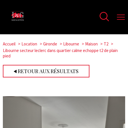
Accueil
Location
Gironde
Libourne
Maison
T2
Libourne secteur leclerc dans quartier calme echoppe t2 de plain
pied
RETOUR AUX RÉSULTATS