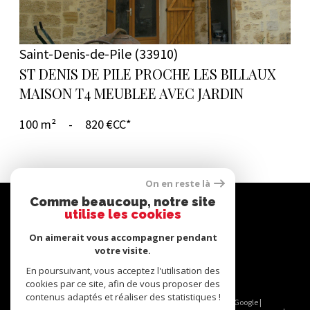
Saint-Denis-de-Pile (33910)
ST DENIS DE PILE PROCHE LES BILLAUX
MAISON T4 MEUBLEE AVEC JARDIN
100 m²
-
820 €
CC*
On en reste là
Comme beaucoup, notre site
Se
utilise les cookies
connecter
On aimerait vous accompagner pendant
votre visite.
espace propriétaire
En poursuivant, vous acceptez l'utilisation des
cookies par ce site, afin de vous proposer des
contenus adaptés et réaliser des statistiques !
© 2026 | Tous droits réservés | Traduction powered by Google |