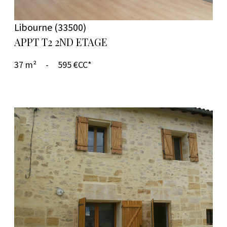
Libourne (33500)
APPT T2 2ND ETAGE
37 m²
-
595 €
CC*
VOIR LE BIEN