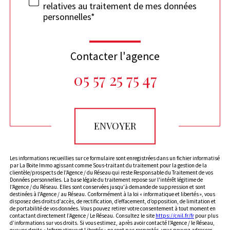
relatives au traitement de mes données
personnelles*
Contacter l'agence
05 57 25 75 47
Validation
ENVOYER
Les informations recueillies sur ce formulaire sont enregistrées dans un fichier informatisé
par La Boite Immo agissant comme Sous-traitant du traitement pour la gestion de la
clientèle/prospects de l'Agence / du Réseau qui reste Responsable du Traitement de vos
Données personnelles. La base légale du traitement repose sur l'intérêt légitime de
l'Agence / du Réseau. Elles sont conservées jusqu'à demande de suppression et sont
destinées à l'Agence / au Réseau. Conformément à la loi « informatique et libertés », vous
disposez des droits d’accès, de rectification, d’effacement, d’opposition, de limitation et
de portabilité de vos données. Vous pouvez retirer votre consentement à tout moment en
contactant directement l’Agence / Le Réseau. Consultez le site
https://cnil.fr/fr
pour plus
d’informations sur vos droits. Si vous estimez, après avoir contacté l'Agence / le Réseau,
que vos droits « Informatique et Libertés » ne sont pas respectés, vous pouvez adresser