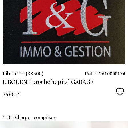
VOIR LE
BIEN
Libourne (33500)
Réf : LGA10000174
LIBOURNE proche hopital GARAGE
Sél
75 €
CC*
* CC : Charges comprises