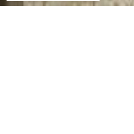
IMMO & GESTION,
agence immobilière à Libourne
IMMO & GESTION a été créée en 2006, mais son
équipe vous propose son savoir-faire de plus de 18 ans
d'expérience. Vous serez accueillis dans l'agence, située
au coeur du
centre ville
de Libourne , du lundi au
samedi de 8h30 à 12h30 et de 13h30 à 17h30 ( fermée
le lundi matin, et le vendredi après-midi. Accueil
téléphonique ouvert ). IMMO & GESTION est l'une des